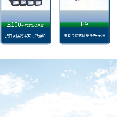
E9
E100
分布式I/O系统
电装快接式隔离器/安全栅
接口及隔离本安防浪涌IO