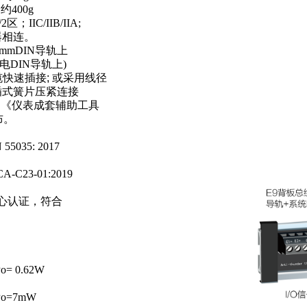
400g
C/IIB/IIA;
相连。
DIN导轨上
电DIN导轨上)
插接; 或采用线径
式簧片压紧连接
,《仪表成套辅
助
工具
布。
035: 2017
-01:2019
心认证，符合
 0.62W
=7mW