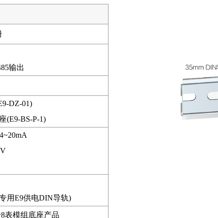
栅
485输出
-DZ-01)
9-BS-P-1)
4~20mA
5V
配专用E9供电DIN导轨)
8表模组底座产品