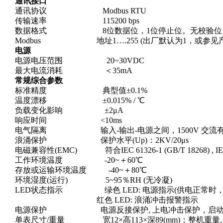
通讯接口
通讯协议
Modbus RTU
传输速率
115200 bps
数据格式
8位数据位，1位停止位。无校验位
Modbus
地址1….255 (出厂默认为1，或参
电源
电源电压范围 20~30VDC
最大电流消耗 ＜35mA
常规综合参数
标准精度 典型值±0.1%
温度漂移
±0.015% / ℃
负载变化影响
±2μA
响应时间
<10ms
电气隔离 输入-输出-电源之间，1500V 交流有效
浪涌保护 保护水平(Up)：2KV/20μs
电磁兼容性(EMC) 符合IEC 61326-1 (GB/T 18268) , IEC 
工作环境温度 -20~＋60℃
存放或运输环境温度 -40~＋80℃
环境湿度(运行) 5~95％RH (无冷凝)
LED状态指示 绿色 LED: 电源指示(供电正常时，
红色 LED: 浪涌冲击报警指示
电源保护 电源反接保护, 上电冲击保护，启动延时
单表尺寸/重量
宽12×高113×深89(mm)；整机重量, 