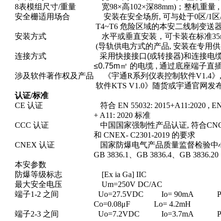
8表模组尺寸/重量 宽98×高102×深88mm)；整机重量 , 约
安全栅适用场合 安装在安全场所, 可与处于0区/1区/2区；II
T4~T6 危险区域的本安二线制变送器
安装方式 水平或垂直安装，可卡装在标准35mm
(导轨供电方式的产品, 安装在专用供
连接方式 采用快接接口(或转接器)和连接电缆快速
≤0.75m㎡ 的电缆 , 通过底座端子直插
涉及软件著作权及产品 《宇通R系列仪表控制软件V1.4》
软件KTS V1.0》随货或宇通官网发
认证/标准
CE 认证 符合 EN 55032: 2015+A11:2020 , EN 55
+ A11: 2020 标准
CCC 认证 中国国家强制性产品认证, 符合CNCA-C23
和 CNEX- C2301-2019 的要求
CNEX 认证 国家防爆电气产品质量监督检验中
GB 3836.1、GB 3836.4、GB 3836.20
本安参数
防爆等级标志 [Ex ia Ga] IIC
最大安全电压 Um=250V DC/AC
端子1-2 之间 Uo=27.5VDC Io= 90mA Po=
Co=0.08μF Lo= 4.2mH
端子2-3 之间 Uo=7.2VDC Io=3.7mA Po