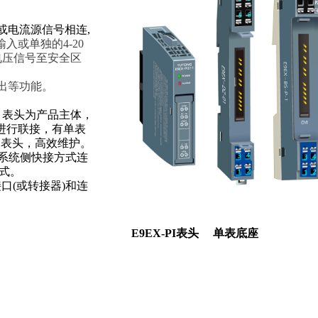
器或电流源信号相连,
输入或单独
的4-20
电压
信号至安全区
出
等功能。
。表头为产品
主
体，
进行联接，
有
单表
拔表头，高效
维护。
装和系统侧快接方式连
方式。
接口(或
转接器)和连
E9EX-PI表头 单