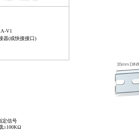
AA-V1
接器(或快接
接口)
它指定信号
100KΩ