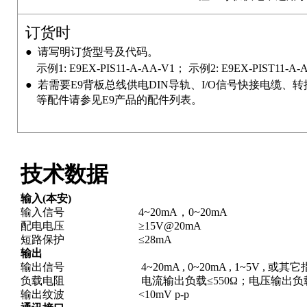
订货时
●
请写明订货型号及代码。
示例1: E9EX-PIS11-A-AA-V1； 示例2: E9EX-PIST11-A-
● 若需要E9背板总线供电DIN导轨、I/O信号快接电缆、转
等配件请参见E9产品的配件列表。
技术数据
输
入(本安)
输入信号 4~20mA，0~20mA
配电电压
≥15V@20mA
短路保护 ≤28mA
输出
输出信号 4~20mA , 0~20mA , 1~5V , 或其
负载电阻 电流输出负载≤550Ω；电压输出负载≥
输出纹波 <10mV p-p