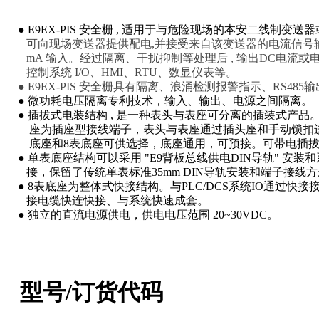
●
E9EX-PIS 安全栅 , 适用于与危险现场的本安二线制变送
可向现场变送器提供配电,并接受来自该变送器的电流信号
mA 输入。经过隔离、干扰抑制等处理后 , 输出DC电流或
控制系统 I/O、HMI、RTU、数显仪表等。
● E9EX-PIS 安全栅具有隔离、浪涌检测报警指示、RS485输
● 微功耗电压隔离专利技术，
输入、输出、电源之间隔离。
● 插拔式电装结构 , 是一种表头与表座可分离的插装式产品
座为插座型接线端子，表头与表座通过插头座和手动锁扣
底
座和8表底座可供选择，底座通用，可预接。可带电插
● 单表底座结构可以采用 "E9背板总线供电DIN导轨" 安
接，保留了传统单表标准35mm DIN导轨安装和端子接线
● 8表底座为整体式快接结构。
与PLC/DCS系统IO通过快接
接电缆快连快接、与系统快速成套。
● 独立的直流电源供电，供电电压范围 20~30VDC。
型
号/订货代
码