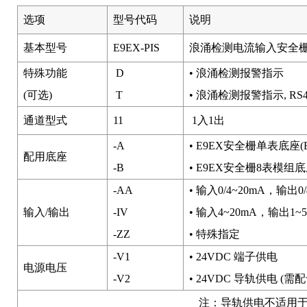
选项
型号代码
说明
基本型号
E9EX-PIS
浪涌检测电流输入安全
特殊功能
D
• 浪涌检测报警指示
(可选)
T
• 浪涌检测报警指示, RS
通道型式
11
1入1出
-A
• E9EX安全栅单表底座(E9
配用底座
-B
• E9EX安全栅8表模组底座(E
-AA
• 输入0/4~20mA，输出0/
输入/输出
-IV
• 输入4~20mA，输出1~
-ZZ
• 特殊指定
-V1
• 24VDC 端子供电
电源电压
-V2
• 24VDC 导轨供电 (需
注：导轨供电不适用于