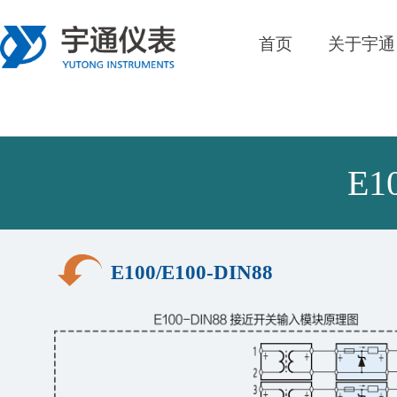
首页
关于宇通
E
E100/E100-DIN88