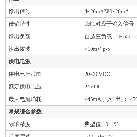
输出信号
4~20mA或0~20mA
传输特性
1比1对应于输入信号
输出负载
自适应负载，0~550Ω(
输出纹波
<10mV p-p
供电电源
供电电压范围
20~30VDC
额定供电电压
24VDC
最大电流消耗
<45mA (1入1出)； <7
常规综合参数
标准精度
典型值 ±0. 1%
温度漂移
±0.015% / ℃