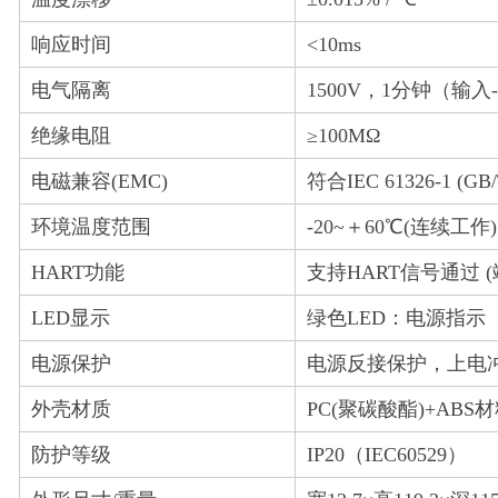
响应时间
<10ms
电气隔离
1500V，1分钟（输入
绝缘电阻
≥100MΩ
电磁兼容(EMC)
符合IEC 61326-1 (GB/T 
环境温度范围
-20~＋60℃(连续工作)
HART功能
支持HART信号通过 (端子9
LED显示
绿色LED：电源指示
电源保护
电源反接保护，上电冲
外壳材质
PC(聚碳酸酯)+ABS材
防护等级
IP20（IEC60529）