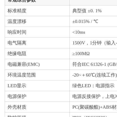
常规综合参数
标准精度
典型值 ±0. 1%
温度漂移
±0.015% / ℃
响应时间
<10ms
电气隔离
1500V，1分钟（输入
绝缘电阻
≥100MΩ
电磁兼容(EMC)
符合IEC 61326-1 (GB/T 
环境温度范围
-20~＋60℃(连续工作)
LED显示
绿色LED：电源指示
电源保护
电源反接保护，上电冲
外壳材质
PC(聚碳酸酯)+ABS材