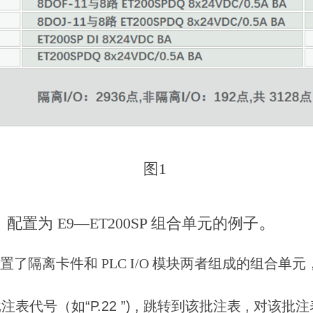
图1
。
置）配置为 E9—ET200SP 组合单元的例子
个配置了隔离卡件和 PLC I/O 模块两者组成的组
击批注表代号（如“P.22 ”) , 跳转到该批注表 , 